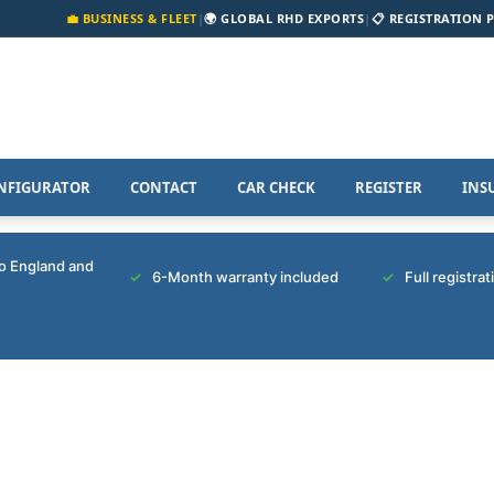
💼 BUSINESS & FLEET
|
🌍 GLOBAL RHD EXPORTS
|
📋 REGISTRATION 
NFIGURATOR
CONTACT
CAR CHECK
REGISTER
INS
to England and
6-Month warranty included
Full registra