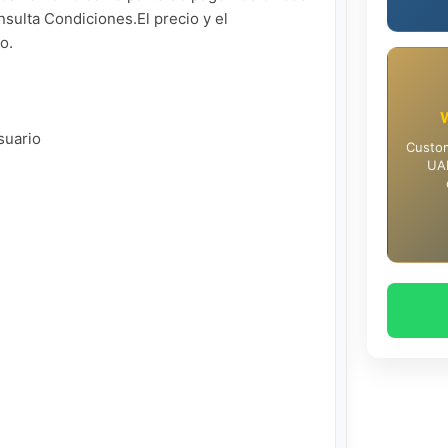
sulta Condiciones.El precio y el 
.

uario

Custom
UAE