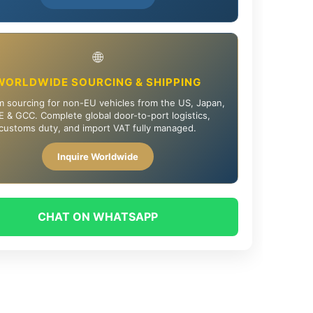
🌐
WORLDWIDE SOURCING & SHIPPING
 sourcing for non-EU vehicles from the US, Japan,
 & GCC. Complete global door-to-port logistics,
customs duty, and import VAT fully managed.
Inquire Worldwide
CHAT ON WHATSAPP