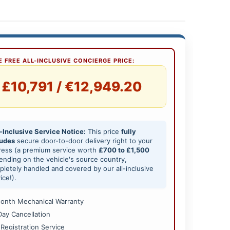
 FREE ALL-INCLUSIVE CONCIERGE PRICE:
£10,791 / €12,949.20
-Inclusive Service Notice:
This price
fully
ludes
secure door-to-door delivery right to your
ress (a premium service worth
£700 to £1,500
nding on the vehicle's source country,
letely handled and covered by our all-inclusive
ice!).
onth Mechanical Warranty
Day Cancellation
 Registration Service