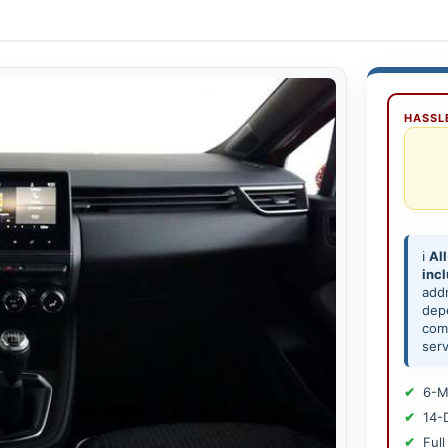
HASSLE
ℹ️
All
inc
add
depe
comp
serv
6-M
14-
Full