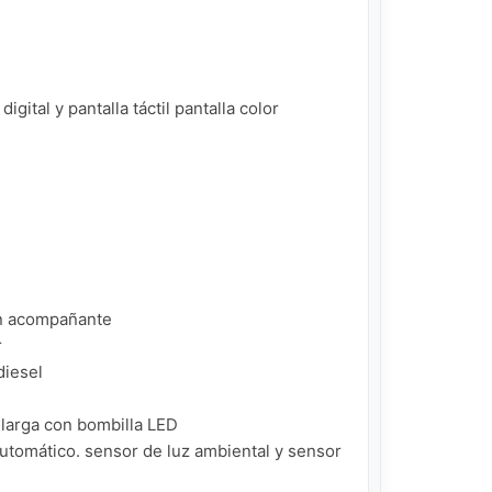
ital y pantalla táctil pantalla color

n acompañante



iesel

 larga con bombilla LED

automático. sensor de luz ambiental y sensor 