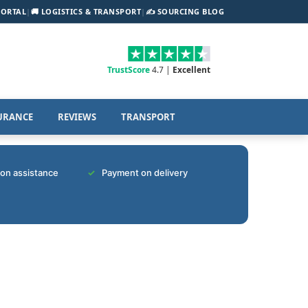
PORTAL
|
🚚 LOGISTICS & TRANSPORT
|
✍️ SOURCING BLOG
TrustScore
4.7 |
Excellent
URANCE
REVIEWS
TRANSPORT
tion assistance
Payment on delivery