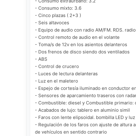
- Consumo extraurbano: 3.2

- Consumo mixto: 3.6

- Cinco plazas ( 2+3 )

- Seis altavoces

- Equipo de audio con radio AM/FM. RDS. radio dig
- Control remoto de audio en el volante

- Toma/s de 12v en los asientos delanteros

- Dos frenos de disco siendo dos ventilados

- ABS

- Control de crucero

- Luces de lectura delanteras

- Luz en el maletero

- Espejo de cortesía iluminado en conductor e
- Sensores de aparcamiento traseros con radar
- Combustible: diesel y Combustible primario: d
- Acabados de lujo: tablero en aluminio simil

- Faros con lente elipsoidal. bombilla LED y luz
- Regulación de los faros con ajuste de altura 
de vehículos en sentido contrario
