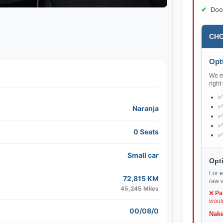
Doo
CHO
Opti
We ma
right
Naranja
0 Seats
Small car
Opti
For e
72,815 KM
raw v
45,245 Miles
❌
Pa
would
00/08/0
Nake