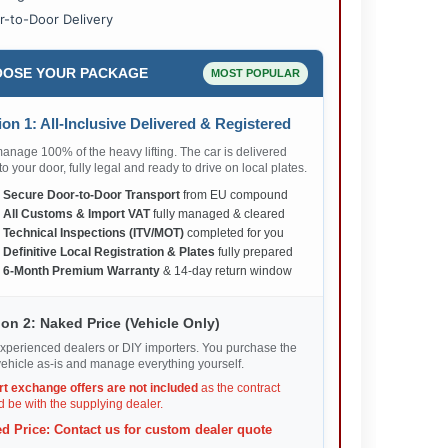
r-to-Door Delivery
OSE YOUR PACKAGE
MOST POPULAR
on 1: All-Inclusive Delivered & Registered
nage 100% of the heavy lifting. The car is delivered
 to your door, fully legal and ready to drive on local plates.
✅
Secure Door-to-Door Transport
from EU compound
✅
All Customs & Import VAT
fully managed & cleared
✅
Technical Inspections (ITV/MOT)
completed for you
✅
Definitive Local Registration & Plates
fully prepared
✅
6-Month Premium Warranty
& 14-day return window
on 2: Naked Price (Vehicle Only)
xperienced dealers or DIY importers. You purchase the
ehicle as-is and manage everything yourself.
rt exchange offers are not included
as the contract
 be with the supplying dealer.
d Price: Contact us for custom dealer quote