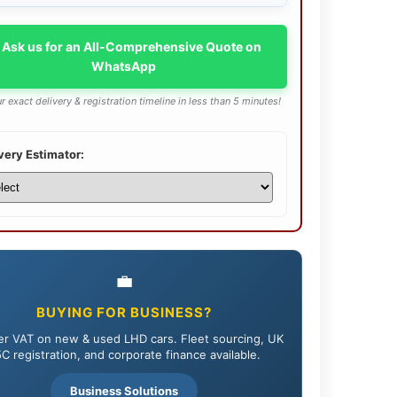
 Ask us for an All-Comprehensive Quote on
WhatsApp
r exact delivery & registration timeline in less than 5 minutes!
very Estimator:
💼
BUYING FOR BUSINESS?
r VAT on new & used LHD cars. Fleet sourcing, UK
C registration, and corporate finance available.
Business Solutions